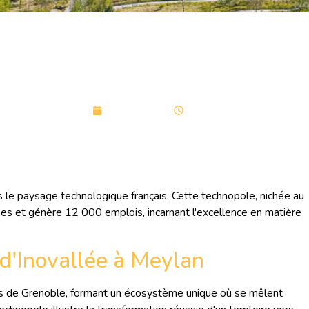
llee : le cœur battant de
u développement en Isè
avril 27, 2025
04:32
 le paysage technologique français. Cette technopole, nichée au
ses et génère 12 000 emplois, incarnant l'excellence en matière
n d'Inovallée à Meylan
rès de Grenoble, formant un écosystème unique où se mêlent