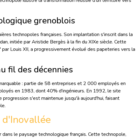
hnopole illustre la transformation réussie d'un territoire vers
ologique grenoblois
ères technopoles françaises. Son implantation s'inscrit dans la
udan, initiée par Aristide Bergès à la fin du XIXe siècle. Cette
' par Louis XII, a progressivement évolué des papeteries vers la
au fil des décennies
remarquable : partie de 58 entreprises et 2 000 employés en
ployés en 1983, dont 40% d'ingénieurs. En 1992, le site
progression s'est maintenue jusqu'à aujourd'hui, faisant
le.
 d'Inovallée
r dans le paysage technologique français. Cette technopole,